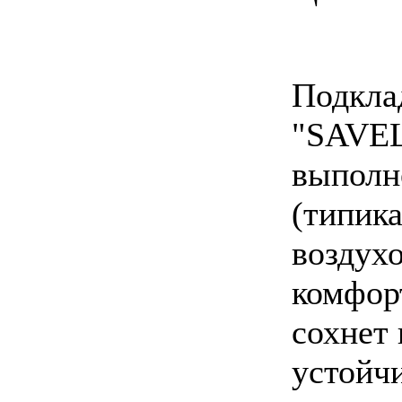
Подкла
"SAVEL
выполн
(типика
воздух
комфор
сохнет
устойч