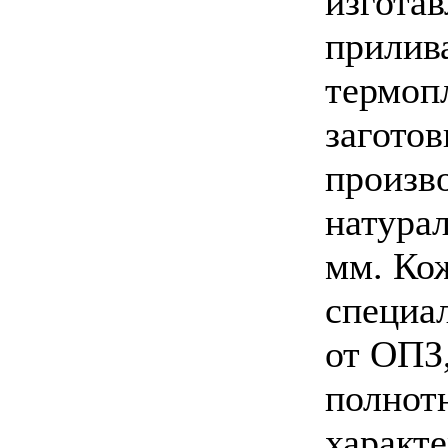
изгота
прилив
термоп
заготов
произво
натура
мм. Ко
специа
от ОПЗ
полнот
характ