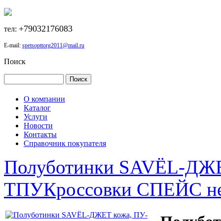
+79032176083
тел:
E-mail:
spetsopttorg2011@mail.ru
Поиск
О компании
Каталог
Услуги
Новости
Контакты
Справочник покупателя
Полуботинки SAVЁL-ДЖЕ
ТПУ
Кроссовки СПЕЙС не