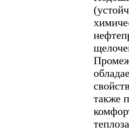
(устойч
химиче
нефтепр
щелоче
Промеж
облада
свойств
также п
комфор
теплоз