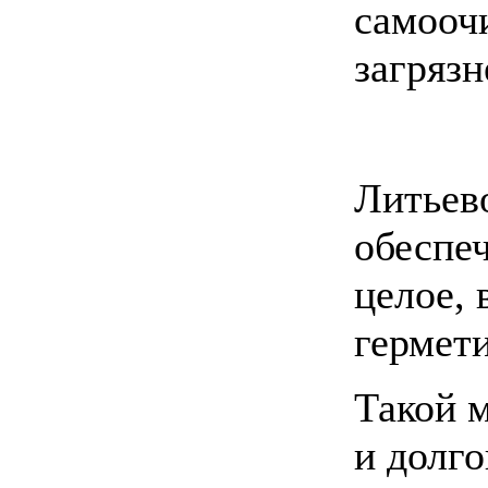
самооч
загрязн
Литьев
обеспеч
целое, 
гермети
Такой 
и долг