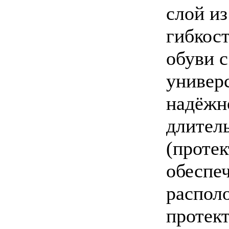
слой и
гибкос
обуви с
универ
надёжн
длител
(проте
обеспеч
распол
протект