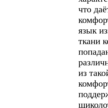
что даё
комфорт
язык и
ткани 
попада
различ
из тако
комфор
поддер
щиколо