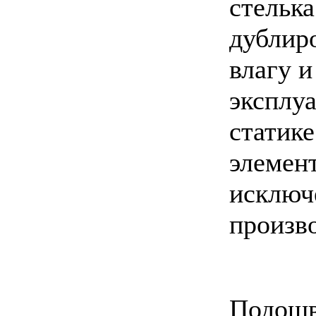
стелька
дублир
влагу 
эксплу
статик
элемен
исключ
произво
Подошв