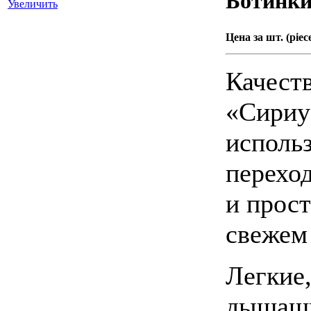
Ботинки
Увеличить
Цена за шт. (piece
Качест
«Сириу
использ
перехо
и прос
свежем 
Легкие
дышащи