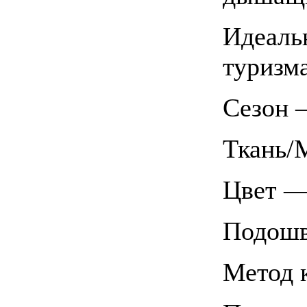
Идеаль
туризма
Сезон 
Ткань/
Цвет —
Подош
Метод 