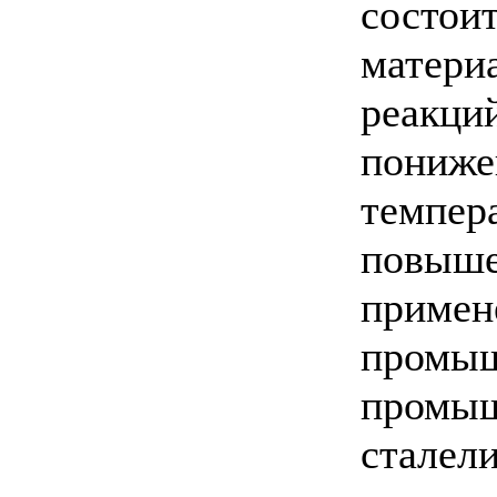
состоит
матери
реакций
пониже
темпера
повыше
примен
промыш
промыш
сталел