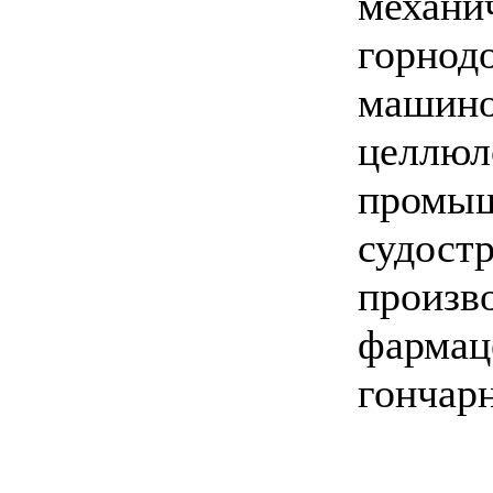
механич
горнод
машино
целлюл
промыш
судостр
произво
фармаце
гончарн