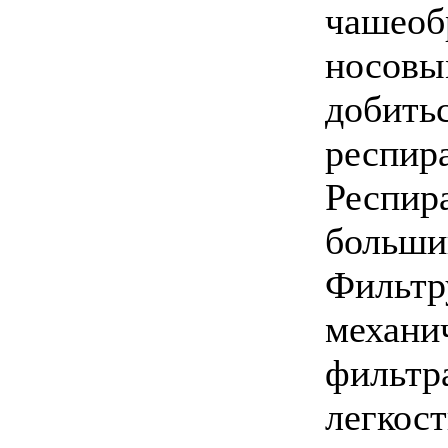
чашеоб
носовы
добитьс
респира
Респир
больши
Фильтр
механи
фильтр
легкос