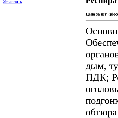
Респира
Увеличить
Цена за шт. (piece
Основн
Обеспе
органов
дым, ту
ПДК; Р
оголов
подгонк
обтюра