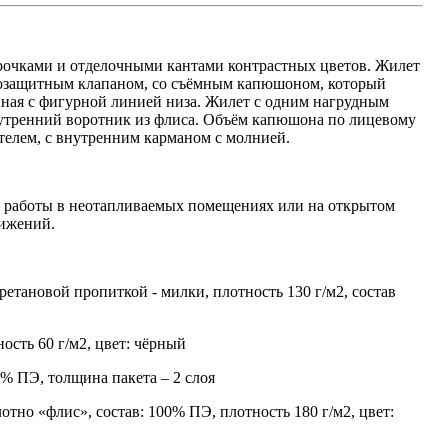
рочками и отделочными кантами контрастных цветов. Жилет
трозащитным клапаном, со съёмным капюшоном, который
нная с фигурной линией низа. Жилет с одним нагрудным
утренний воротник из флиса. Объём капюшона по лицевому
телем, с внутренним карманом с молнией.
ля работы в неотапливаемых помещениях или на открытом
вижений.
етановой пропиткой - милки, плотность 130 г/м2, состав
ость 60 г/м2, цвет: чёрный
0% ПЭ, толщина пакета – 2 слоя
тно «флис», состав: 100% ПЭ, плотность 180 г/м2, цвет: