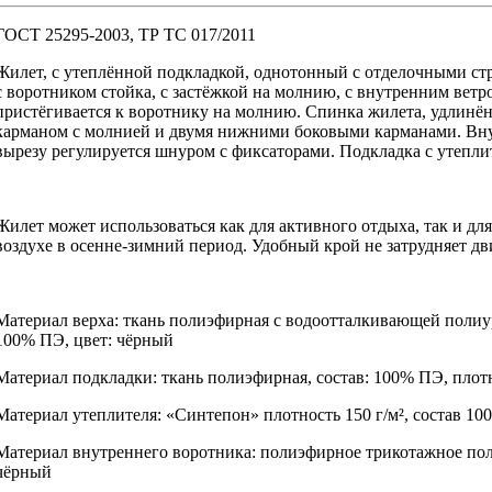
ГОСТ 25295-2003, ТР ТС 017/2011
Жилет, с утеплённой подкладкой, однотонный с отделочными ст
с воротником стойка, с застёжкой на молнию, с внутренним ве
пристёгивается к воротнику на молнию. Спинка жилета, удлинё
карманом с молнией и двумя нижними боковыми карманами. Вн
вырезу регулируется шнуром с фиксаторами. Подкладка с утепли
Жилет может использоваться как для активного отдыха, так и д
воздухе в осенне-зимний период. Удобный крой не затрудняет д
Материал верха: ткань полиэфирная с водоотталкивающей полиур
100% ПЭ, цвет: чёрный
Материал подкладки: ткань полиэфирная, состав: 100% ПЭ, плотн
Материал утеплителя: «Синтепон» плотность 150 г/м², состав 10
Материал внутреннего воротника: полиэфирное трикотажное поло
чёрный