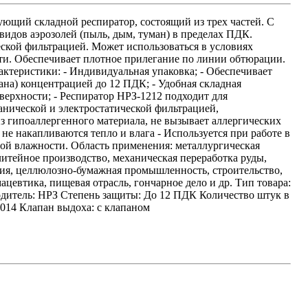
ующий складной респиратор, состоящий из трех частей. С
видов аэрозолей (пыль, дым, туман) в пределах ПДК.
ской фильтрацией. Может использоваться в условиях
. Обеспечивает плотное прилегание по линии обтюрации.
ктеристики: - Индивидуальная упаковка; - Обеспечивает
ана) концентрацией до 12 ПДК; - Удобная складная
верхности; - Респиратор НРЗ-1212 подходит для
анической и электростатической фильтрацией,
з гипоаллергенного материала, не вызывает аллергических
не накапливаются тепло и влага - Используется при работе в
й влажности. Область применения: металлургическая
итейное производство, механическая переработка руды,
я, целлюлозно-бумажная промышленность, строительство,
ацевтика, пищевая отрасль, гончарное дело и др. Тип товара:
дитель: НРЗ Степень защиты: До 12 ПДК Количество штук в
2014 Клапан выдоха: с клапаном