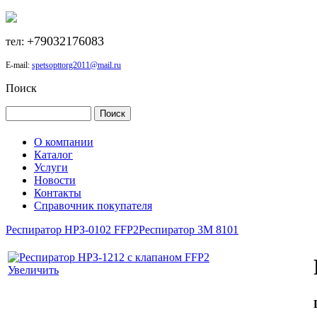
+79032176083
тел:
E-mail:
spetsopttorg2011@mail.ru
Поиск
О компании
Каталог
Услуги
Новости
Контакты
Справочник покупателя
Респиратор НРЗ-0102 FFP2
Респиратор 3М 8101
Увеличить