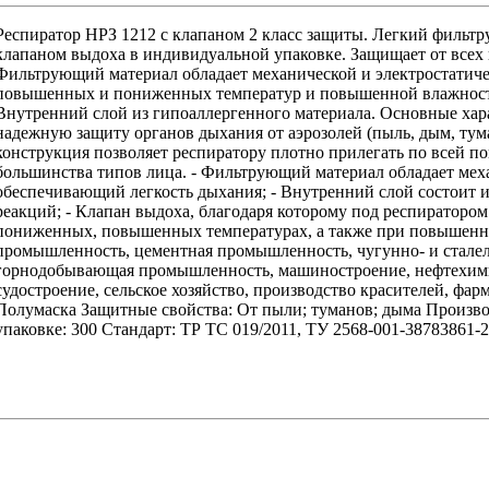
Респиратор НРЗ 1212 с клапаном 2 класс защиты. Легкий фильтр
клапаном выдоха в индивидуальной упаковке. Защищает от всех 
Фильтрующий материал обладает механической и электростатиче
повышенных и пониженных температур и повышенной влажности
Внутренний слой из гипоаллергенного материала. Основные хара
надежную защиту органов дыхания от аэрозолей (пыль, дым, тум
конструкция позволяет респиратору плотно прилегать по всей по
большинства типов лица. - Фильтрующий материал обладает мех
обеспечивающий легкость дыхания; - Внутренний слой состоит и
реакций; - Клапан выдоха, благодаря которому под респиратором 
пониженных, повышенных температурах, а также при повышенно
промышленность, цементная промышленность, чугунно- и сталел
горнодобывающая промышленность, машиностроение, нефтехими
судостроение, сельское хозяйство, производство красителей, фарм
Полумаска Защитные свойства: От пыли; туманов; дыма Произво
упаковке: 300 Стандарт: ТР ТС 019/2011, ТУ 2568-001-38783861-