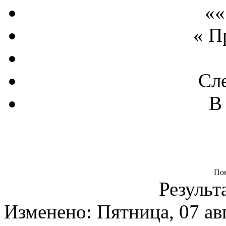
««
« П
Сл
В
По
Результа
Изменено: Пятница, 07 ав